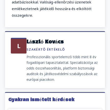
adatbázisokkal. Valóság-ellenőrzési üzenetek
emlékeztetnek játékidő hosszára és elköltött
összegekre.
László Kovács
L
SZAKÉRTŐ ÉRTÉKELŐ
Professzionális sportelemző több mint 8 év
fogadóipari tapasztalattal. Specializációja az
odds összehasonlítás, platform biztonsági
auditok és játékosvédelmi szabályozások az
európai piacokon.
Gyakran ismételt kérdések