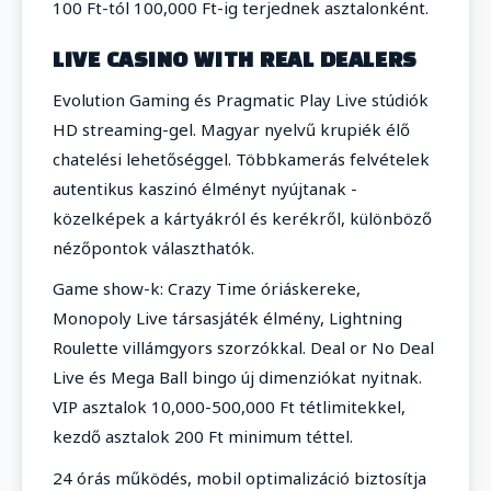
100 Ft-tól 100,000 Ft-ig terjednek asztalonként.
LIVE CASINO WITH REAL DEALERS
Evolution Gaming és Pragmatic Play Live stúdiók
HD streaming-gel. Magyar nyelvű krupiék élő
chatelési lehetőséggel. Többkamerás felvételek
autentikus kaszinó élményt nyújtanak -
közelképek a kártyákról és kerékről, különböző
nézőpontok választhatók.
Game show-k: Crazy Time óriáskereke,
Monopoly Live társasjáték élmény, Lightning
Roulette villámgyors szorzókkal. Deal or No Deal
Live és Mega Ball bingo új dimenziókat nyitnak.
VIP asztalok 10,000-500,000 Ft tétlimitekkel,
kezdő asztalok 200 Ft minimum téttel.
24 órás működés, mobil optimalizáció biztosítja