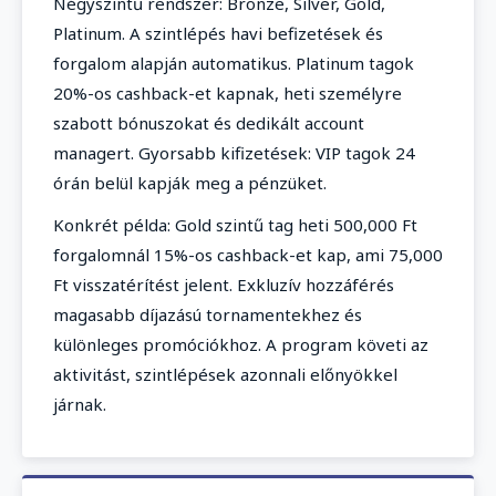
Négyszintű rendszer: Bronze, Silver, Gold,
Platinum. A szintlépés havi befizetések és
forgalom alapján automatikus. Platinum tagok
20%-os cashback-et kapnak, heti személyre
szabott bónuszokat és dedikált account
managert. Gyorsabb kifizetések: VIP tagok 24
órán belül kapják meg a pénzüket.
Konkrét példa: Gold szintű tag heti 500,000 Ft
forgalomnál 15%-os cashback-et kap, ami 75,000
Ft visszatérítést jelent. Exkluzív hozzáférés
magasabb díjazású tornamentekhez és
különleges promóciókhoz. A program követi az
aktivitást, szintlépések azonnali előnyökkel
járnak.