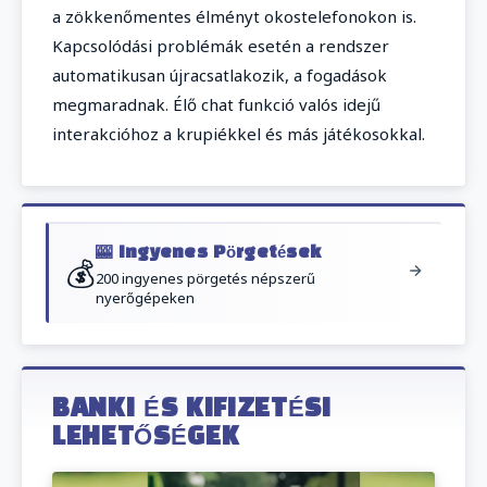
a zökkenőmentes élményt okostelefonokon is.
Kapcsolódási problémák esetén a rendszer
automatikusan újracsatlakozik, a fogadások
megmaradnak. Élő chat funkció valós idejű
interakcióhoz a krupiékkel és más játékosokkal.
🎰 Ingyenes Pörgetések
💰
200 ingyenes pörgetés népszerű
nyerőgépeken
BANKI ÉS KIFIZETÉSI
LEHETŐSÉGEK