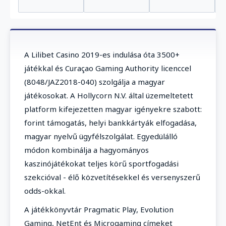
A Lilibet Casino 2019-es indulása óta 3500+
játékkal és Curaçao Gaming Authority licenccel
(8048/JAZ2018-040) szolgálja a magyar
játékosokat. A Hollycorn N.V. által üzemeltetett
platform kifejezetten magyar igényekre szabott:
forint támogatás, helyi bankkártyák elfogadása,
magyar nyelvű ügyfélszolgálat. Egyedülálló
módon kombinálja a hagyományos
kaszinójátékokat teljes körű sportfogadási
szekcióval - élő közvetítésekkel és versenyszerű
odds-okkal.
A játékkönyvtár Pragmatic Play, Evolution
Gaming, NetEnt és Microgaming címeket