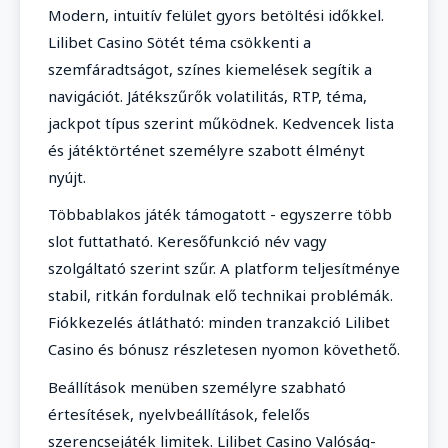
Modern, intuitív felület gyors betöltési időkkel.
Lilibet Casino Sötét téma csökkenti a
szemfáradtságot, színes kiemelések segítik a
navigációt. Játékszűrők volatilitás, RTP, téma,
jackpot típus szerint működnek. Kedvencek lista
és játéktörténet személyre szabott élményt
nyújt.
Többablakos játék támogatott - egyszerre több
slot futtatható. Keresőfunkció név vagy
szolgáltató szerint szűr. A platform teljesítménye
stabil, ritkán fordulnak elő technikai problémák.
Fiókkezelés átlátható: minden tranzakció Lilibet
Casino és bónusz részletesen nyomon követhető.
Beállítások menüben személyre szabható
értesítések, nyelvbeállítások, felelős
szerencsejáték limitek. Lilibet Casino Valóság-