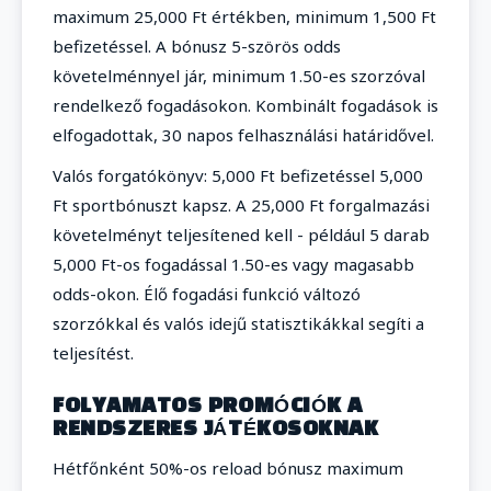
maximum 25,000 Ft értékben, minimum 1,500 Ft
befizetéssel. A bónusz 5-szörös odds
követelménnyel jár, minimum 1.50-es szorzóval
rendelkező fogadásokon. Kombinált fogadások is
elfogadottak, 30 napos felhasználási határidővel.
Valós forgatókönyv: 5,000 Ft befizetéssel 5,000
Ft sportbónuszt kapsz. A 25,000 Ft forgalmazási
követelményt teljesítened kell - például 5 darab
5,000 Ft-os fogadással 1.50-es vagy magasabb
odds-okon. Élő fogadási funkció változó
szorzókkal és valós idejű statisztikákkal segíti a
teljesítést.
FOLYAMATOS PROMÓCIÓK A
RENDSZERES JÁTÉKOSOKNAK
Hétfőnként 50%-os reload bónusz maximum