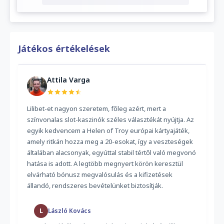
László Kovács
Jelenleg nincs letölthető app, de a weboldal
teljesen mobil-optimalizált és böngészőben
Játékos értékelések
használható.
Attila Varga
Lilibet-et nagyon szeretem, főleg azért, mert a
színvonalas slot-kaszinók széles választékát nyújtja. Az
egyik kedvencem a Helen of Troy európai kártyajáték,
amely ritkán hozza meg a 20-esokat, így a veszteségek
általában alacsonyak, egyúttal stabil tértől való megvonó
hatása is adott. A legtöbb megnyert körön keresztül
elvárható bónusz megvalósulás és a kifizetések
állandó, rendszeres bevételünket biztosítják.
L
László Kovács