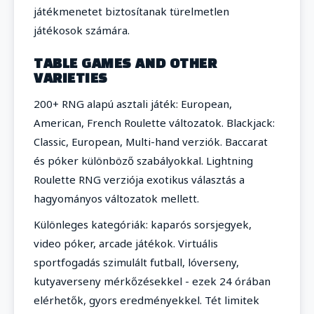
játékmenetet biztosítanak türelmetlen
játékosok számára.
TABLE GAMES AND OTHER
VARIETIES
200+ RNG alapú asztali játék: European,
American, French Roulette változatok. Blackjack:
Classic, European, Multi-hand verziók. Baccarat
és póker különböző szabályokkal. Lightning
Roulette RNG verziója exotikus választás a
hagyományos változatok mellett.
Különleges kategóriák: kaparós sorsjegyek,
video póker, arcade játékok. Virtuális
sportfogadás szimulált futball, lóverseny,
kutyaverseny mérkőzésekkel - ezek 24 órában
elérhetők, gyors eredményekkel. Tét limitek