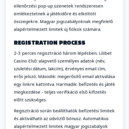
ellenőrzési pop-up üzenetek rendszeresen
emlékeztetnek a játékidőre és elköltött
összegekre. Magyar jogszabályoknak megfelelő
alapértelmezett limitek új fiókok számára.
REGISTRATION PROCESS
2-3 perces regisztráció három lépésben. Lilibet
Casino Első: alapvető személyes adatok (név,
születési dátum, lakcím), érvényes email cím,
erős jelszó. Második: megerősítő email aktiválása
egy linkre kattintva. Harmadik: befizetés és játék
megkezdése - teljes verifikáció első kifizetés
előtt szükséges.
Regisztráció során beállíthatók befizetési limitek
és aktiválható az üdvözlő bónusz. Automatikus
alapértelmezett limitek magyar jogszabályok