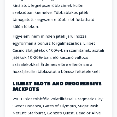
kínálatot, legnépszerűbb címek külön
szekcióban kiemelve. Többablakos játék
támogatott - egyszerre több slot futtatható
külön füleken.
Figyelem: nem minden játék járul hozzá
egyformán a bónusz forgalmazáshoz. Lilibet
Casino Slot játékok 100%-ban számítanak, asztali
játékok 10-20%-ban, élő kaszinó változó
százalékokkal. Érdemes előre ellenőrizni a
hozzájárulási táblázatot a bónusz feltételeknél.
LILIBET SLOTS AND PROGRESSIVE
JACKPOTS
2500+ slot többféle volatilitással. Pragmatic Play:
Sweet Bonanza, Gates of Olympus, Sugar Rush.
NetEnt: Starburst, Gonzo's Quest, Dead or Alive