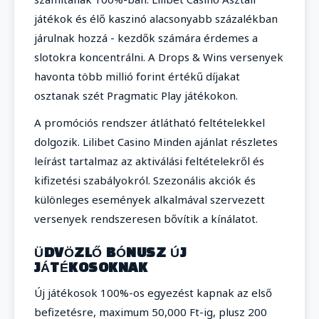
játékok és élő kaszinó alacsonyabb százalékban
járulnak hozzá - kezdők számára érdemes a
slotokra koncentrálni. A Drops & Wins versenyek
havonta több millió forint értékű díjakat
osztanak szét Pragmatic Play játékokon.
A promóciós rendszer átlátható feltételekkel
dolgozik. Lilibet Casino Minden ajánlat részletes
leírást tartalmaz az aktiválási feltételekről és
kifizetési szabályokról. Szezonális akciók és
különleges események alkalmával szervezett
versenyek rendszeresen bővítik a kínálatot.
ÜDVÖZLŐ BÓNUSZ ÚJ
JÁTÉKOSOKNAK
Új játékosok 100%-os egyezést kapnak az első
befizetésre, maximum 50,000 Ft-ig, plusz 200