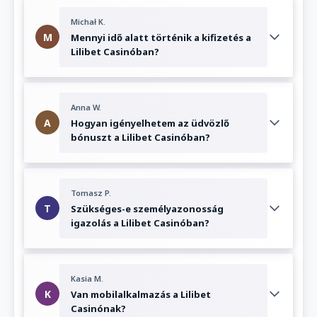
Michał K.
M
Mennyi idő alatt történik a kifizetés a
Lilibet Casinóban?
László Kovács
A legtöbb kifizetés 24-48 órán belül
Anna W.
feldolgozásra kerül, a banki átutalások 3-5
A
Hogyan igényelhetem az üdvözlő
munkanapot vehetnek igénybe.
bónuszt a Lilibet Casinóban?
László Kovács
Regisztráljon, végezze el az első befizetését
Tomasz P.
minimum €10 értékben, és a bónusz
T
Szükséges-e személyazonosság
automatikusan jóváírásra kerül.
igazolás a Lilibet Casinóban?
László Kovács
Igen, az első kifizetés előtt be kell nyújtania
Kasia M.
személyazonosító okmányát és lakcímkártyáját
K
Van mobilalkalmazás a Lilibet
a biztonság érdekében.
Casinónak?