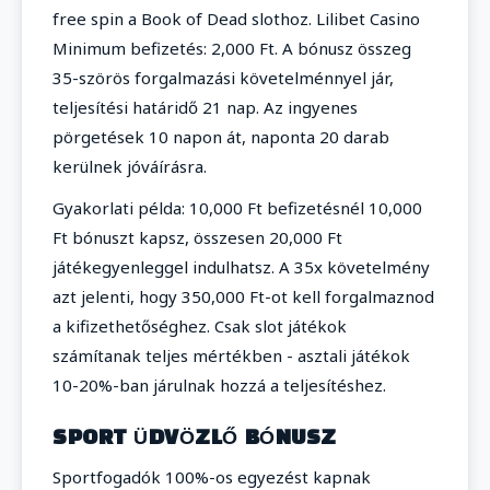
free spin a Book of Dead slothoz. Lilibet Casino
Minimum befizetés: 2,000 Ft. A bónusz összeg
35-szörös forgalmazási követelménnyel jár,
teljesítési határidő 21 nap. Az ingyenes
pörgetések 10 napon át, naponta 20 darab
kerülnek jóváírásra.
Gyakorlati példa: 10,000 Ft befizetésnél 10,000
Ft bónuszt kapsz, összesen 20,000 Ft
játékegyenleggel indulhatsz. A 35x követelmény
azt jelenti, hogy 350,000 Ft-ot kell forgalmaznod
a kifizethetőséghez. Csak slot játékok
számítanak teljes mértékben - asztali játékok
10-20%-ban járulnak hozzá a teljesítéshez.
SPORT ÜDVÖZLŐ BÓNUSZ
Sportfogadók 100%-os egyezést kapnak